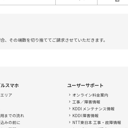
場合、その端数を切り捨ててご請求させていただきます。
ブルスマホ
ユーザーサポート
供エリア
オンライン料金案内
金
工事／障害情報
器
KDDI メンテナンス情報
利用までの流れ
KDDI 障害情報
申込みの前に
NTT東日本 工事・故障情報