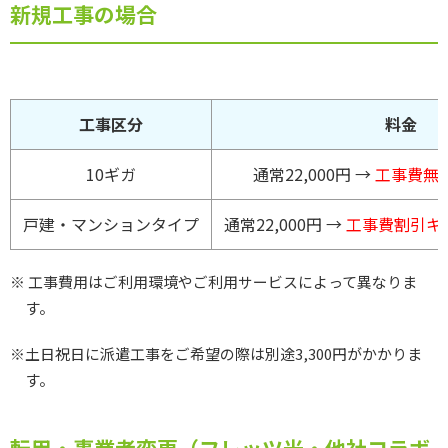
新規工事の場合
工事区分
料金
10ギガ
通常22,000円 →
工事費無
戸建・マンションタイプ
通常22,000円 →
工事費割引キャ
※ 工事費用はご利用環境やご利用サービスによって異なりま
す。
※土日祝日に派遣工事をご希望の際は別途3,300円がかかりま
す。
転用・事業者変更（フレッツ光・他社コラボ