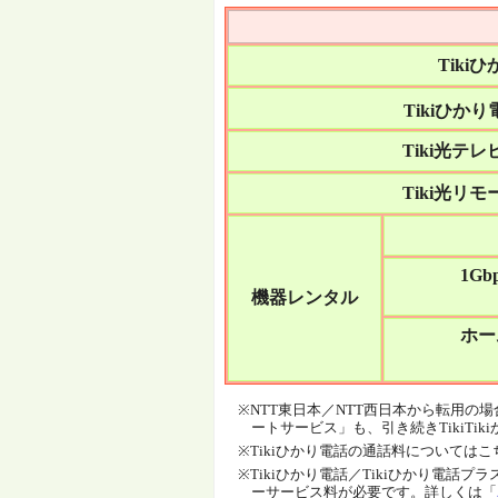
Tiki
Tikiひか
Tiki光テ
Tiki光リ
1G
機器レンタル
ホー
※NTT東日本／NTT西日本から転用
ートサービス」も、引き続きTikiT
※Tikiひかり電話の通話料については
※Tikiひかり電話／Tikiひかり電
ーサービス料が必要です。詳しくは「