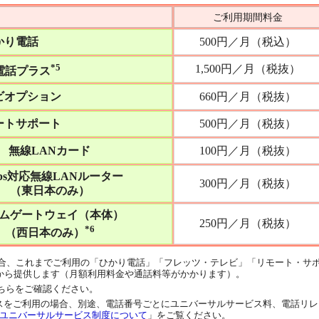
ご利用期間料金
ひかり電話
500円／月（税込）
*5
1,500円／月（税抜）
り電話プラス
レビオプション
660円／月（税抜）
モートサポート
500円／月（税抜）
無線LANカード
100円／月（税抜）
bps対応無線LANルーター
300円／月（税抜）
（東日本のみ）
ムゲートウェイ（本体）
250円／月（税抜）
*6
（西日本のみ）
の場合、これまでご利用の「ひかり電話」「フレッツ・テレビ」「リモート・サ
ikiから提供します（月額利用料金や通話料等がかかります）。
こちらをご確認ください。
話プラスをご利用の場合、別途、電話番号ごとにユニバーサルサービス料、電話リレ
ユニバーサルサービス制度について
」をご覧ください。