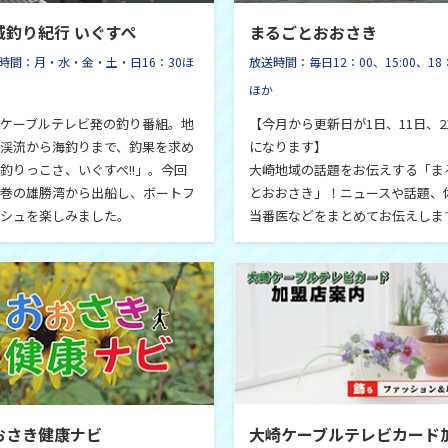
城釣り紀行 いぐすぺ
まるごとおおさき
時間：月・水・金・土・日16：30ほ
放送時間：毎日12：00、15:00、18
ほか
ケーブルテレビ発の釣り番組。地
【今月から更新日が1日、11日、2
渓流から海釣りまで、釣果を求め
になります】
釣りっこさ、いぐすぺ!!」。今回
大崎地域の話題をお伝えする「ま
巻の雄勝湾から出船し、ボートフ
とおおさき」！ニュースや話題、
シュを楽しみました。
当番医などをまとめてお伝えしま
おさき健康ナビ
大崎ケーブルテレビカード