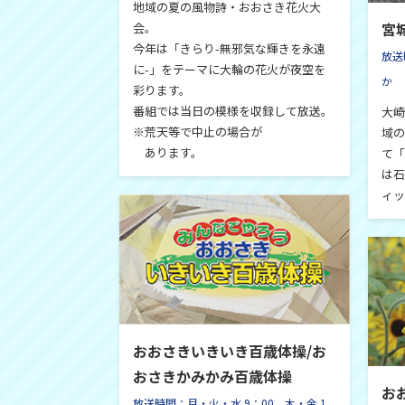
地域の夏の風物詩・おおさき花火大
宮
会。
今年は「きらり-無邪気な輝きを永遠
放送
に-」をテーマに大輪の花火が夜空を
か
彩ります。
番組では当日の模様を収録して放送。
大崎
※荒天等で中止の場合が
域の
あります。
て「
は石
ィッ
おおさきいきいき百歳体操/お
おさきかみかみ百歳体操
お
放送時間：月・火・水 9：00、木・金 1